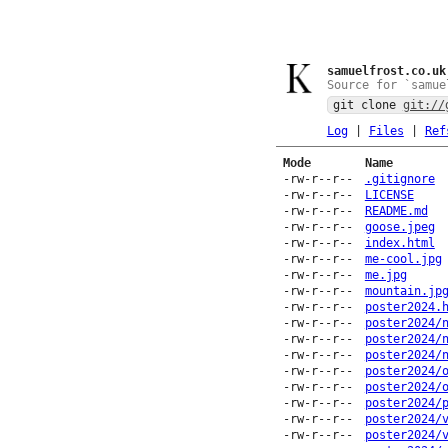
samuelfrost.co.uk
Source for `samue
git clone
git://
Log
|
Files
|
Ref
Mode
Name
-rw-r--r--
.gitignore
-rw-r--r--
LICENSE
-rw-r--r--
README.md
-rw-r--r--
goose.jpeg
-rw-r--r--
index.html
-rw-r--r--
me-cool.jpg
-rw-r--r--
me.jpg
-rw-r--r--
mountain.jp
-rw-r--r--
poster2024.
-rw-r--r--
poster2024/
-rw-r--r--
poster2024/
-rw-r--r--
poster2024/
-rw-r--r--
poster2024/
-rw-r--r--
poster2024/
-rw-r--r--
poster2024/
-rw-r--r--
poster2024/
-rw-r--r--
poster2024/