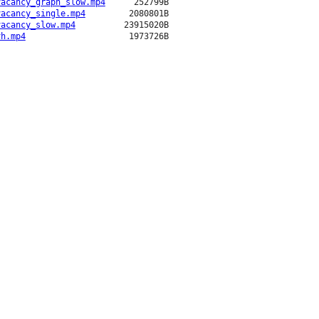
vacancy_graph_slow.mp4
252799B
vacancy_single.mp4
2080801B
vacancy_slow.mp4
23915020B
vh.mp4
1973726B