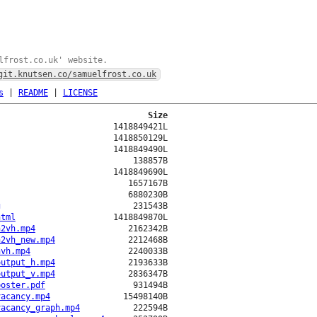
lfrost.co.uk' website.
git.knutsen.co/samuelfrost.co.uk
s
|
README
|
LICENSE
Size
1418849421L
1418850129L
1418849490L
138857B
1418849690L
1657167B
6880230B
g
231543B
html
1418849870L
n2vh.mp4
2162342B
n2vh_new.mp4
2212468B
nvh.mp4
2240033B
output_h.mp4
2193633B
output_v.mp4
2836347B
poster.pdf
931494B
vacancy.mp4
15498140B
vacancy_graph.mp4
222594B