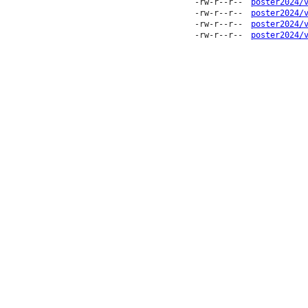
-rw-r--r--
poster2024/
-rw-r--r--
poster2024/
-rw-r--r--
poster2024/
-rw-r--r--
poster2024/